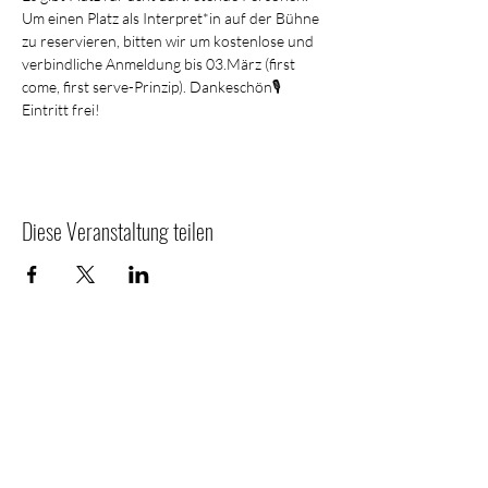
Um einen Platz als Interpret*in auf der Bühne 
zu reservieren, bitten wir um kostenlose und 
verbindliche Anmeldung bis 03.März (first 
come, first serve-Prinzip). Dankeschön🎙️
Eintritt frei!
Diese Veranstaltung teilen
TRAPEZ
info@literaturverein-trapez.com
Wien, Österreich