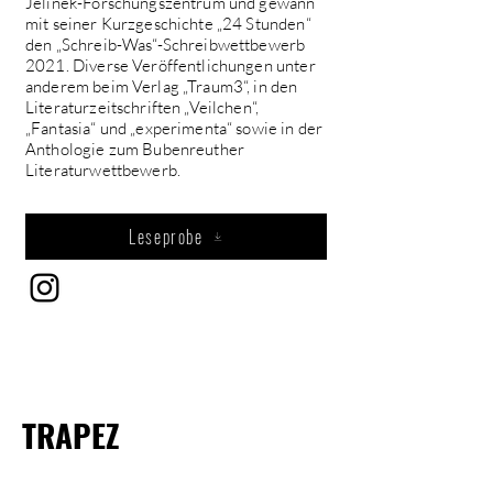
Jelinek-Forschungszentrum und gewann
mit seiner Kurzgeschichte „24 Stunden“
den „Schreib-Was“-Schreibwettbewerb
2021. Diverse Veröffentlichungen unter
anderem beim Verlag „Traum3“, in den
Literaturzeitschriften „Veilchen“,
„Fantasia“ und „experimenta“ sowie in der
Anthologie zum Bubenreuther
Literaturwettbewerb.
Leseprobe
TRAPEZ
info@literaturverein-trapez.com